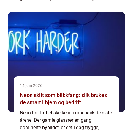
lukten og den høye prislappen. Samtidig
bidrar gjenbruk av mobiler til mindre
elektronisk...
14 juni 2026
Neon skilt som blikkfang: slik brukes
de smart i hjem og bedrift
Neon har tatt et skikkelig comeback de siste
årene. Der gamle glassrør en gang
dominerte bybildet, er det i dag trygge,