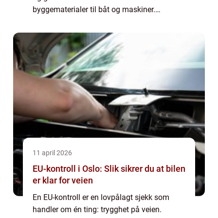
byggematerialer til båt og maskiner.
Samtidig er valgmulighetene mange, og
små forskjeller i type, vekt og utstyr kan bety
...
11 april 2026
EU-kontroll i Oslo: Slik sikrer du at bilen
er klar for veien
En EU-kontroll er en lovpålagt sjekk som
handler om én ting: trygghet på veien.