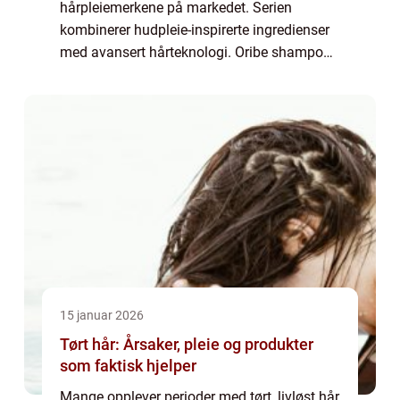
hårpleiemerkene på markedet. Serien
kombinerer hudpleie-inspirerte ingredienser
med avansert hårteknologi. Oribe shampoo
skiller seg ut ved å gi både umiddelbar glans
og langsiktig styrke, samtidig som håre...
15 januar 2026
Tørt hår: Årsaker, pleie og produkter
som faktisk hjelper
Mange opplever perioder med tørt, livløst hår