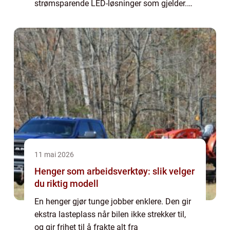
strømsparende LED-løsninger som gjelder.
neon skilt har blitt et praktisk og dekorativt
verktøy både for bedrifter og privatperson...
11 mai 2026
Henger som arbeidsverktøy: slik velger
du riktig modell
En henger gjør tunge jobber enklere. Den gir
ekstra lasteplass når bilen ikke strekker til,
og gir frihet til å frakte alt fra