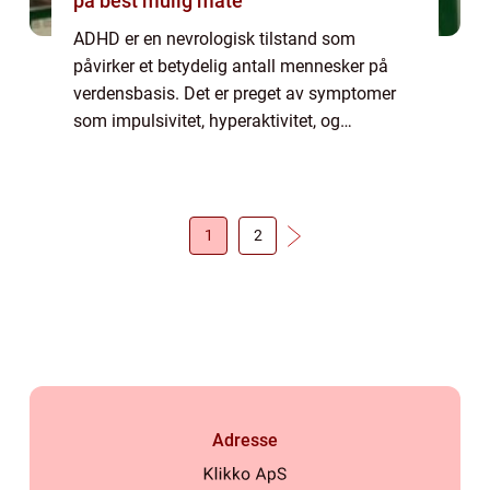
på best mulig måte
ADHD er en nevrologisk tilstand som
påvirker et betydelig antall mennesker på
verdensbasis. Det er preget av symptomer
som impulsivitet, hyperaktivitet, og
problemer med oppmerksomhet og
konsentrasjon. Å bli riktig diagnostisert
kan...
1
2
Adresse