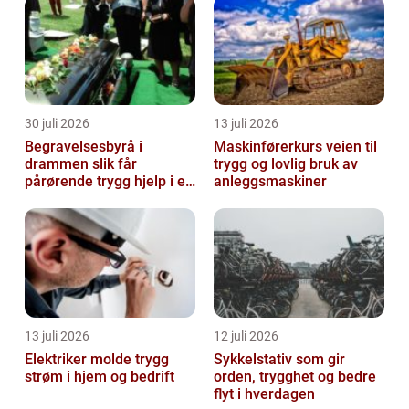
30 juli 2026
13 juli 2026
Begravelsesbyrå i
Maskinførerkurs veien til
drammen slik får
trygg og lovlig bruk av
pårørende trygg hjelp i en
anleggsmaskiner
vanskelig tid
13 juli 2026
12 juli 2026
Elektriker molde trygg
Sykkelstativ som gir
strøm i hjem og bedrift
orden, trygghet og bedre
flyt i hverdagen