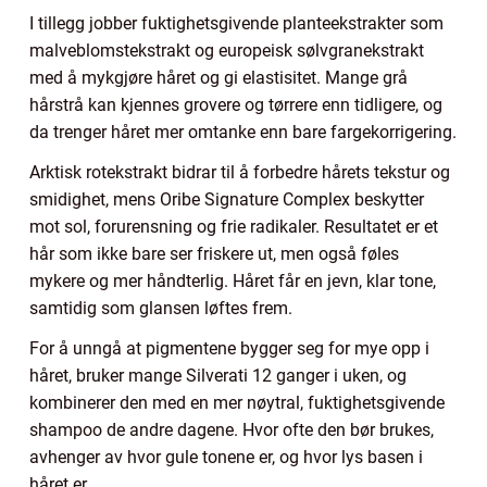
I tillegg jobber fuktighetsgivende planteekstrakter som
malveblomstekstrakt og europeisk sølvgranekstrakt
med å mykgjøre håret og gi elastisitet. Mange grå
hårstrå kan kjennes grovere og tørrere enn tidligere, og
da trenger håret mer omtanke enn bare fargekorrigering.
Arktisk rotekstrakt bidrar til å forbedre hårets tekstur og
smidighet, mens Oribe Signature Complex beskytter
mot sol, forurensning og frie radikaler. Resultatet er et
hår som ikke bare ser friskere ut, men også føles
mykere og mer håndterlig. Håret får en jevn, klar tone,
samtidig som glansen løftes frem.
For å unngå at pigmentene bygger seg for mye opp i
håret, bruker mange Silverati 12 ganger i uken, og
kombinerer den med en mer nøytral, fuktighetsgivende
shampoo de andre dagene. Hvor ofte den bør brukes,
avhenger av hvor gule tonene er, og hvor lys basen i
håret er.