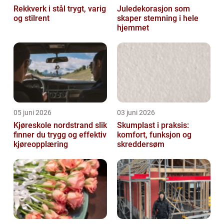
Rekkverk i stål trygt, varig
Juledekorasjon som
og stilrent
skaper stemning i hele
hjemmet
05 juni 2026
03 juni 2026
Kjøreskole nordstrand slik
Skumplast i praksis:
finner du trygg og effektiv
komfort, funksjon og
kjøreopplæring
skreddersøm