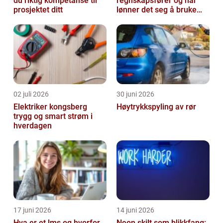
du riktig kompetanse til
regnskapsfører og når
prosjektet ditt
lønner det seg å bruke
en?
02 juli 2026
30 juni 2026
Elektriker kongsberg
Høytrykkspyling av rør
trygg og smart strøm i
hverdagen
17 juni 2026
14 juni 2026
Hva er et lms og hvorfor
Neon skilt som blikkfang: