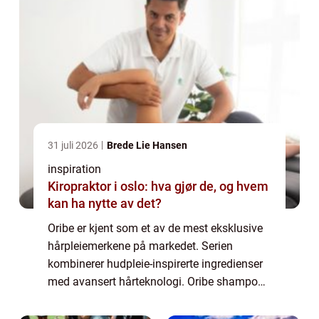
31 juli 2026
Brede Lie Hansen
inspiration
Kiropraktor i oslo: hva gjør de, og hvem
kan ha nytte av det?
Oribe er kjent som et av de mest eksklusive
hårpleiemerkene på markedet. Serien
kombinerer hudpleie-inspirerte ingredienser
med avansert hårteknologi. Oribe shampoo
skiller seg ut ved å gi både umiddelbar glans
og langsiktig styrke, samtidig som håre...