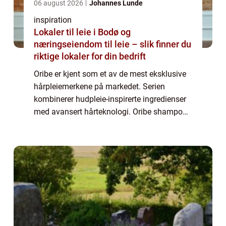
06 august 2026
Johannes Lunde
inspiration
Lokaler til leie i Bodø og
næringseiendom til leie – slik finner du
riktige lokaler for din bedrift
Oribe er kjent som et av de mest eksklusive
hårpleiemerkene på markedet. Serien
kombinerer hudpleie-inspirerte ingredienser
med avansert hårteknologi. Oribe shampoo
skiller seg ut ved å gi både umiddelbar glans
og langsiktig styrke, samtidig som håre...