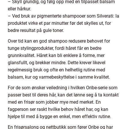
– Skyll grundig, og følg opp med en tilpasset balsam
eller hårkur.
– Ved bruk av pigmenterte shampooer som Silverati: la
produktet virke et par minutter før det skylles ut, for
bedre resultat på gule toner.
Over tid kan en god shampoo redusere behovet for
tunge stylingprodukter, fordi håret får en bedre
grunnkvalitet. Håret kan bli enklere å forme, mer
glansfullt, og brekker mindre. Dette krever likevel
regelmessig bruk og ofte en helhetlig rutine med
balsam, kur og varmebeskyttelse i samme kvalitet.
For de som ønsker veiledning i hvilken Oribe-serie som
passer best til deres hår, kan det lønne seg å ta kontakt
med en frisør som jobber mye med merket. En
fagperson ser raskt hvilke behov håret har, og kan
hjelpe til med å bygge en enkel, men effektiv rutine.
En frisørsalong og nettbutikk som fører Oribe og har