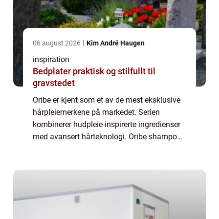
06 august 2026
Kim André Haugen
inspiration
Bedplater praktisk og stilfullt til
gravstedet
Oribe er kjent som et av de mest eksklusive
hårpleiemerkene på markedet. Serien
kombinerer hudpleie-inspirerte ingredienser
med avansert hårteknologi. Oribe shampoo
skiller seg ut ved å gi både umiddelbar glans
og langsiktig styrke, samtidig som håre...