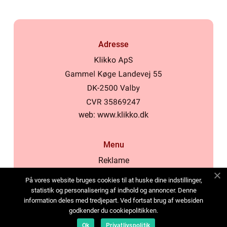
Adresse
web:
www.klikko.dk
Menu
Reklame
Om oss
På vores website bruges cookies til at huske dine indstillinger,
Cookies
statistik og personalisering af indhold og annoncer. Denne
information deles med tredjepart. Ved fortsat brug af websiden
Kontakt Oss
godkender du cookiepolitikken.
Sitemap
Ok
Privatlivspolitik