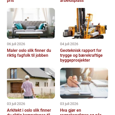
pris
arbeidsplass
06 juli 2026
04 juli 2026
Maler oslo slik finner du
Geoteknisk rapport for
riktig fagfolk til jobben
trygge og bærekraftige
byggeprosjekter
03 juli 2026
03 juli 2026
Arkitekt i oslo slik finner
Hva gjør en