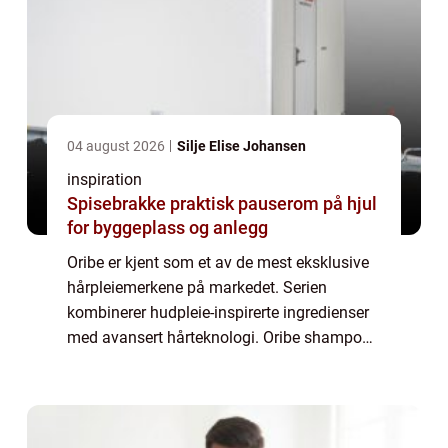
04 august 2026
Silje Elise Johansen
inspiration
Spisebrakke praktisk pauserom på hjul
for byggeplass og anlegg
Oribe er kjent som et av de mest eksklusive
hårpleiemerkene på markedet. Serien
kombinerer hudpleie-inspirerte ingredienser
med avansert hårteknologi. Oribe shampoo
skiller seg ut ved å gi både umiddelbar glans
og langsiktig styrke, samtidig som håre...