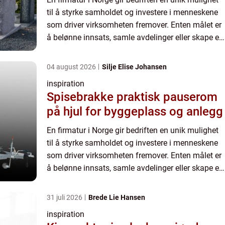
til å styrke samholdet og investere i menneskene
som driver virksomheten fremover. Enten målet er
å belønne innsats, samle avdelinger eller skape en
sterkere felles kultur, e...
04 august 2026
Silje Elise Johansen
inspiration
Spisebrakke praktisk pauserom
på hjul for byggeplass og anlegg
En firmatur i Norge gir bedriften en unik mulighet
til å styrke samholdet og investere i menneskene
som driver virksomheten fremover. Enten målet er
å belønne innsats, samle avdelinger eller skape en
sterkere felles kultur, e...
31 juli 2026
Brede Lie Hansen
inspiration