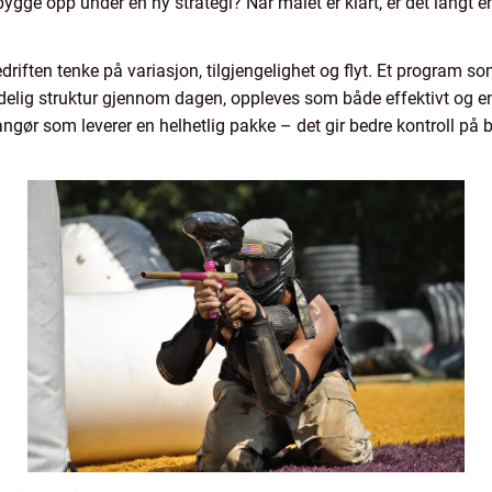
ygge opp under en ny strategi? Når målet er klart, er det langt
edriften tenke på variasjon, tilgjengelighet og flyt. Et program s
tydelig struktur gjennom dagen, oppleves som både effektivt og e
gør som leverer en helhetlig pakke – det gir bedre kontroll på b