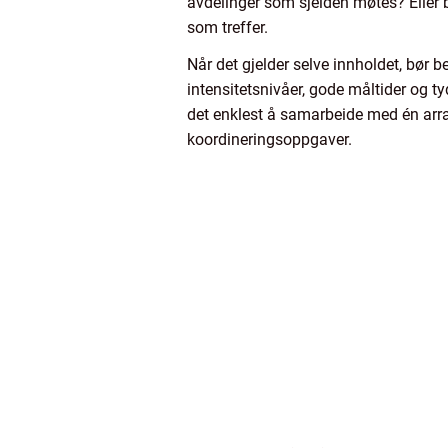
avdelinger som sjelden møtes? Eller b
som treffer.
Når det gjelder selve innholdet, bør b
intensitetsnivåer, gode måltider og 
det enklest å samarbeide med én arran
koordineringsoppgaver.