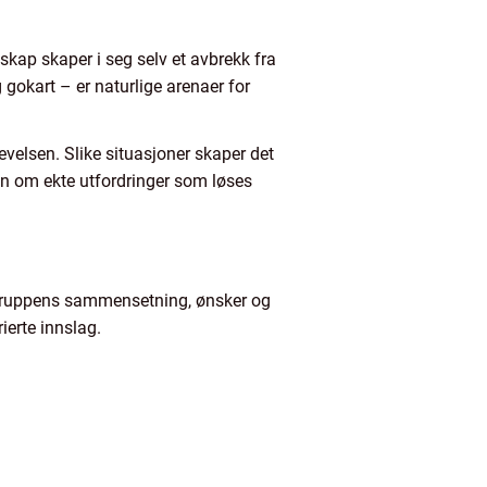
ndskap skaper i seg selv et avbrekk fra
 gokart – er naturlige arenaer for
levelsen. Slike situasjoner skaper det
men om ekte utfordringer som løses
l gruppens sammensetning, ønsker og
ierte innslag.