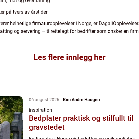
am, mat og overnatting
ter på tvers av årstider
rer helhetlige firmaturopplevelser i Norge, er DagaliOpplevelse
tting og servering – tilrettelagt for bedrifter som ønsker en firm
Les flere innlegg her
06 august 2026
Kim André Haugen
inspiration
Bedplater praktisk og stilfullt til
gravstedet
En firmatur i Norge gir bedriften en unik mulighet