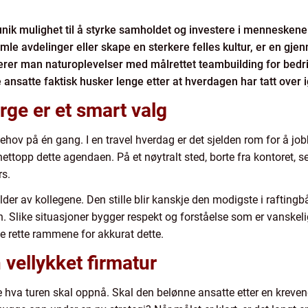
n unik mulighet til å styrke samholdet og investere i menneske
mle avdelinger eller skape en sterkere felles kultur, er en gje
erer man naturoplevelser med målrettet teambuilding for bedri
 ansatte faktisk husker lenge etter at hverdagen har tatt over i
rge er et smart valg
 behov på én gang. I en travel hverdag er det sjelden rom for å j
nettopp dette agendaen. På et nøytralt sted, borte fra kontoret, 
rs.
lder av kollegene. Den stille blir kanskje den modigste i rafting
en. Slike situasjoner bygger respekt og forståelse som er vanske
de rette rammene for akkurat dette.
 vellykket firmatur
are hva turen skal oppnå. Skal den belønne ansatte etter en kre