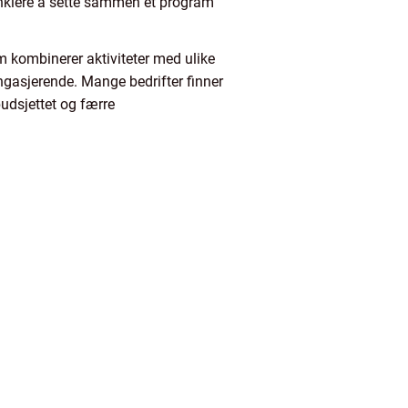
 enklere å sette sammen et program
om kombinerer aktiviteter med ulike
ngasjerende. Mange bedrifter finner
udsjettet og færre