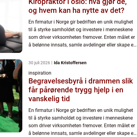
Kiropraktor i oslo: hva gjør de,
og hvem kan ha nytte av det?
En firmatur i Norge gir bedriften en unik mulighet
til å styrke samholdet og investere i menneskene
som driver virksomheten fremover. Enten målet er
å belønne innsats, samle avdelinger eller skape en
sterkere felles kultur, e...
30 juli 2026
Ida Kristoffersen
inspiration
Begravelsesbyrå i drammen slik
får pårørende trygg hjelp i en
vanskelig tid
En firmatur i Norge gir bedriften en unik mulighet
til å styrke samholdet og investere i menneskene
som driver virksomheten fremover. Enten målet er
å belønne innsats, samle avdelinger eller skape en