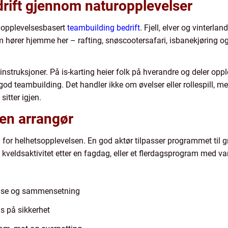
rift gjennom naturopplevelser
 opplevelsesbasert
teambuilding bedrift
. Fjell, elver og vinterla
m hører hjemme her – rafting, snøscootersafari, isbanekjøring og
 instruksjoner. På is-karting heier folk på hverandre og deler opp
 god teambuilding. Det handler ikke om øvelser eller rollespill, 
itter igjen.
 en arrangør
g for helhetsopplevelsen. En god aktør tilpasser programmet ti
kveldsaktivitet etter en fagdag, eller et flerdagsprogram med var
relse og sammensetning
s på sikkerhet