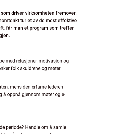
ne som driver virksomheten fremover.
nnomtenkt tur et av de mest effektive
ft, får man et program som treffer
gjen.
obbe med relasjoner, motivasjon og
senker folk skuldrene og møter
båten, mens den erfarne lederen
lig å oppnå gjennom møter og e-
vende periode? Handle om å samle