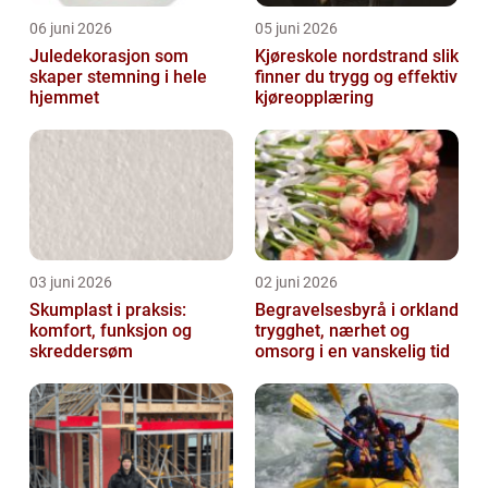
06 juni 2026
05 juni 2026
Juledekorasjon som
Kjøreskole nordstrand slik
skaper stemning i hele
finner du trygg og effektiv
hjemmet
kjøreopplæring
03 juni 2026
02 juni 2026
Skumplast i praksis:
Begravelsesbyrå i orkland
komfort, funksjon og
trygghet, nærhet og
skreddersøm
omsorg i en vanskelig tid