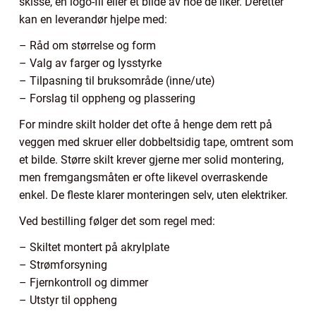
skisse, en logo-fil eller et bilde av noe de liker. Deretter
kan en leverandør hjelpe med:
– Råd om størrelse og form
– Valg av farger og lysstyrke
– Tilpasning til bruksområde (inne/ute)
– Forslag til oppheng og plassering
For mindre skilt holder det ofte å henge dem rett på
veggen med skruer eller dobbeltsidig tape, omtrent som
et bilde. Større skilt krever gjerne mer solid montering,
men fremgangsmåten er ofte likevel overraskende
enkel. De fleste klarer monteringen selv, uten elektriker.
Ved bestilling følger det som regel med:
– Skiltet montert på akrylplate
– Strømforsyning
– Fjernkontroll og dimmer
– Utstyr til oppheng