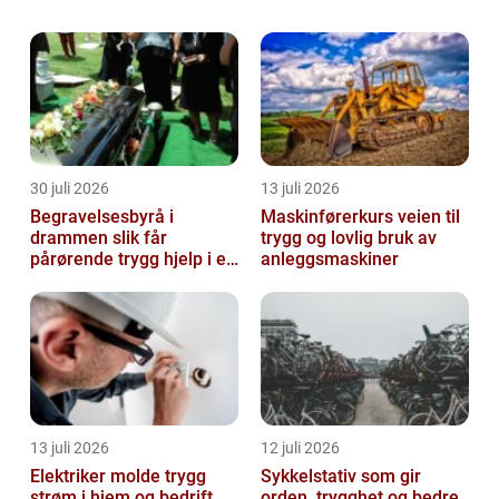
neon skilt har blitt et praktisk og dekorativt
verktøy både for bedrifter og privatperson...
30 juli 2026
13 juli 2026
Begravelsesbyrå i
Maskinførerkurs veien til
drammen slik får
trygg og lovlig bruk av
pårørende trygg hjelp i en
anleggsmaskiner
vanskelig tid
13 juli 2026
12 juli 2026
Elektriker molde trygg
Sykkelstativ som gir
strøm i hjem og bedrift
orden, trygghet og bedre