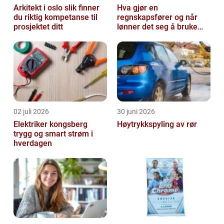
Arkitekt i oslo slik finner
Hva gjør en
du riktig kompetanse til
regnskapsfører og når
prosjektet ditt
lønner det seg å bruke
en?
02 juli 2026
30 juni 2026
Elektriker kongsberg
Høytrykkspyling av rør
trygg og smart strøm i
hverdagen