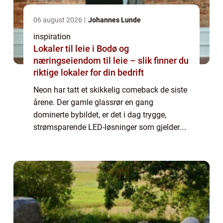
06 august 2026
Johannes Lunde
inspiration
Lokaler til leie i Bodø og
næringseiendom til leie – slik finner du
riktige lokaler for din bedrift
Neon har tatt et skikkelig comeback de siste
årene. Der gamle glassrør en gang
dominerte bybildet, er det i dag trygge,
strømsparende LED-løsninger som gjelder.
neon skilt har blitt et praktisk og dekorativt
verktøy både for bedrifter og privatperson...