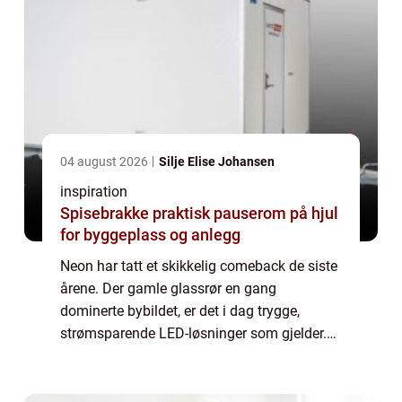
04 august 2026
Silje Elise Johansen
inspiration
Spisebrakke praktisk pauserom på hjul
for byggeplass og anlegg
Neon har tatt et skikkelig comeback de siste
årene. Der gamle glassrør en gang
dominerte bybildet, er det i dag trygge,
strømsparende LED-løsninger som gjelder.
neon skilt har blitt et praktisk og dekorativt
verktøy både for bedrifter og privatperson...