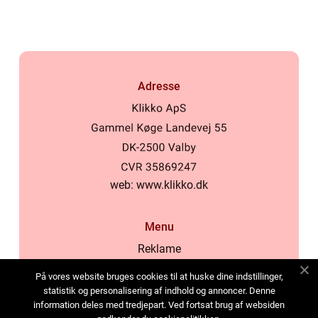
Adresse
web:
www.klikko.dk
Menu
Reklame
Om oss
På vores website bruges cookies til at huske dine indstillinger,
Cookies
statistik og personalisering af indhold og annoncer. Denne
information deles med tredjepart. Ved fortsat brug af websiden
Kontakt Oss