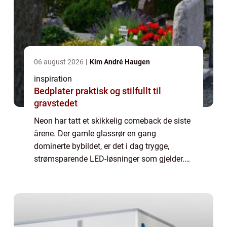
06 august 2026
Kim André Haugen
inspiration
Bedplater praktisk og stilfullt til
gravstedet
Neon har tatt et skikkelig comeback de siste
årene. Der gamle glassrør en gang
dominerte bybildet, er det i dag trygge,
strømsparende LED-løsninger som gjelder.
neon skilt har blitt et praktisk og dekorativt
verktøy både for bedrifter og privatperson...