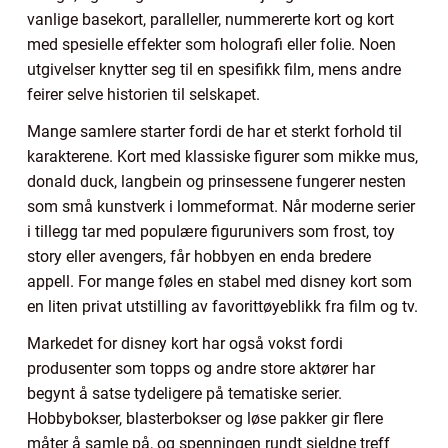
vanlige basekort, paralleller, nummererte kort og kort
med spesielle effekter som holografi eller folie. Noen
utgivelser knytter seg til en spesifikk film, mens andre
feirer selve historien til selskapet.
Mange samlere starter fordi de har et sterkt forhold til
karakterene. Kort med klassiske figurer som mikke mus,
donald duck, langbein og prinsessene fungerer nesten
som små kunstverk i lommeformat. Når moderne serier
i tillegg tar med populære figurunivers som frost, toy
story eller avengers, får hobbyen en enda bredere
appell. For mange føles en stabel med disney kort som
en liten privat utstilling av favorittøyeblikk fra film og tv.
Markedet for disney kort har også vokst fordi
produsenter som topps og andre store aktører har
begynt å satse tydeligere på tematiske serier.
Hobbybokser, blasterbokser og løse pakker gir flere
måter å samle på, og spenningen rundt sjeldne treff