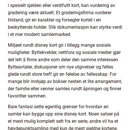
i spesielt sjelden eller verdifullt kort, kan vurdering av
gradering være aktuelt. Et graderingsfirma vurderer
tilstand, gir en karakter og forsegler kortet i en
beskyttende holder. Slik dokumentasjon kan styrke verdi
i et mer modent samlermarked.
Miljøet rundt disney kort gir i tillegg mange sosiale
muligheter. Byttekvelder, nettfora og sosiale medier gjør
det lett å finne andre som deler den samme interessen.
Bytteavtaler, diskusjoner om nye utgivelser og felles
glede rundt store treff gir en følelse av fellesskap. For
mange blir innkjøp av bokser nesten et lite arrangement,
der familie eller venner samles rundt åpningen og finner
favoritter sammen.
Bare fantasi sette egentlig grenser for hvordan en
samler kan bygge opp sine disney kort. Noen satser på
et mest mulig komplett sett fra en serie, andre vil ha et
høydepunktsamling med kun de mest sjeldne kortene.