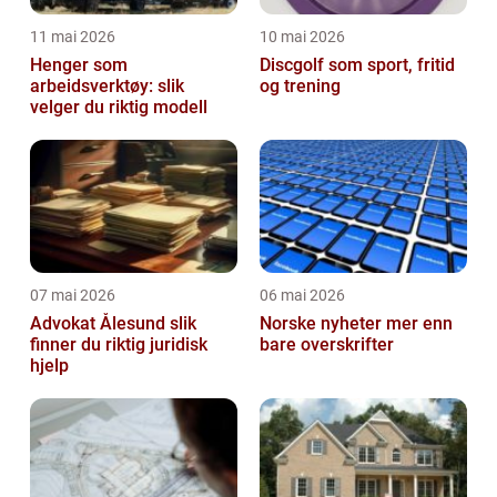
11 mai 2026
10 mai 2026
Henger som
Discgolf som sport, fritid
arbeidsverktøy: slik
og trening
velger du riktig modell
07 mai 2026
06 mai 2026
Advokat Ålesund slik
Norske nyheter mer enn
finner du riktig juridisk
bare overskrifter
hjelp