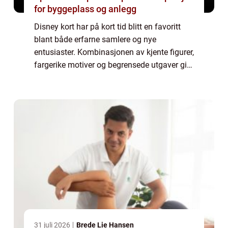
for byggeplass og anlegg
Disney kort har på kort tid blitt en favoritt
blant både erfarne samlere og nye
entusiaster. Kombinasjonen av kjente figurer,
fargerike motiver og begrensede utgaver gir
en miks som tiltaler barn, voksne og
lidenskapelige samlere på tvers av
generasj...
31 juli 2026
Brede Lie Hansen