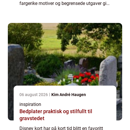
fargerike motiver og begrensede utgaver gir
en miks som tiltaler barn, voksne og
lidenskapelige samlere på tvers av
generasj...
06 august 2026
Kim André Haugen
inspiration
Bedplater praktisk og stilfullt til
gravstedet
Disney kort har på kort tid blitt en favoritt