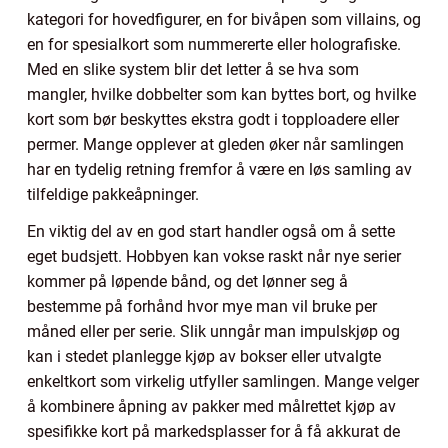
kategori for hovedfigurer, en for bivåpen som villains, og
en for spesialkort som nummererte eller holografiske.
Med en slike system blir det letter å se hva som
mangler, hvilke dobbelter som kan byttes bort, og hvilke
kort som bør beskyttes ekstra godt i topploadere eller
permer. Mange opplever at gleden øker når samlingen
har en tydelig retning fremfor å være en løs samling av
tilfeldige pakkeåpninger.
En viktig del av en god start handler også om å sette
eget budsjett. Hobbyen kan vokse raskt når nye serier
kommer på løpende bånd, og det lønner seg å
bestemme på forhånd hvor mye man vil bruke per
måned eller per serie. Slik unngår man impulskjøp og
kan i stedet planlegge kjøp av bokser eller utvalgte
enkeltkort som virkelig utfyller samlingen. Mange velger
å kombinere åpning av pakker med målrettet kjøp av
spesifikke kort på markedsplasser for å få akkurat de