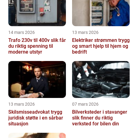
14 mars 2026
13 mars 2026
Trafo 230v til 400v slik får
Elektriker strømmen trygg
du riktig spenning til
og smart hjelp til hjem og
moderne utstyr
bedrift
13 mars 2026
07 mars 2026
Skilsmisseadvokat trygg
Bilverksteder i stavanger
juridisk støtte i en sårbar
slik finner du riktig
situasjon
verksted for bilen din