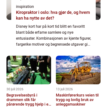
inspiration
Kiropraktor i oslo: hva gjør de, og hvem
kan ha nytte av det?
Disney kort har på kort tid blitt en favoritt
blant både erfarne samlere og nye
entusiaster. Kombinasjonen av kjente figurer,
fargerike motiver og begrensede utgaver gir
en miks som tiltaler barn, voksne og
lidenskapelige samlere på tvers av
generasj...
30 juli 2026
13 juli 2026
Begravelsesbyrå i
Maskinførerkurs veien til
drammen slik får
trygg og lovlig bruk av
pårørende trygg hjelp i en
anleggsmaskiner