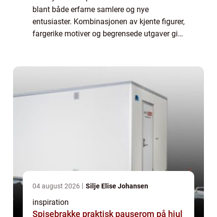
blant både erfarne samlere og nye
entusiaster. Kombinasjonen av kjente figurer,
fargerike motiver og begrensede utgaver gir
en miks som tiltaler barn, voksne og
lidenskapelige samlere på tvers av
generasj...
04 august 2026
Silje Elise Johansen
inspiration
Spisebrakke praktisk pauserom på hjul