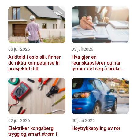
03 juli 2026
03 juli 2026
Arkitekt i oslo slik finner
Hva gjør en
du riktig kompetanse til
regnskapsfører og når
prosjektet ditt
lønner det seg å bruke
en?
02 juli 2026
30 juni 2026
Elektriker kongsberg
Høytrykkspyling av rør
trygg og smart strøm i