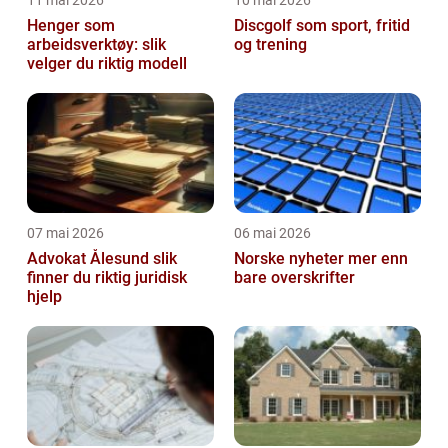
11 mai 2026
10 mai 2026
Henger som
Discgolf som sport, fritid
arbeidsverktøy: slik
og trening
velger du riktig modell
07 mai 2026
06 mai 2026
Advokat Ålesund slik
Norske nyheter mer enn
finner du riktig juridisk
bare overskrifter
hjelp