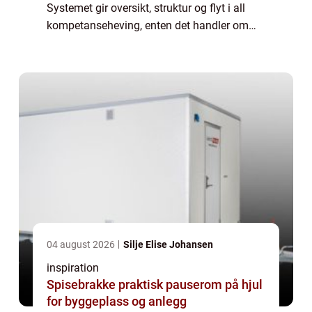
Systemet gir oversikt, struktur og flyt i all
kompetanseheving, enten det handler om
korte mikrokurs, lovpålagt opplæring eller
omfattende fagløp. Når organisasjoner
vokser, øke...
04 august 2026
Silje Elise Johansen
inspiration
Spisebrakke praktisk pauserom på hjul
for byggeplass og anlegg