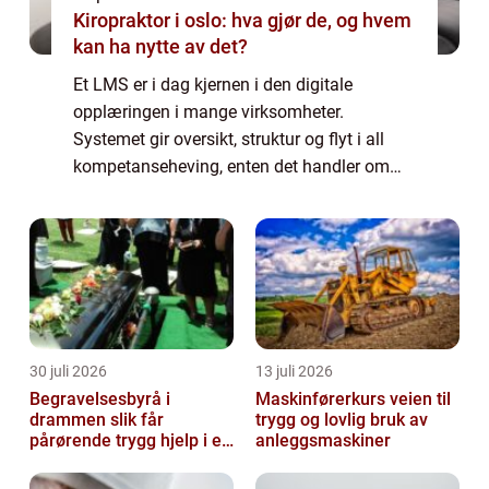
Kiropraktor i oslo: hva gjør de, og hvem
kan ha nytte av det?
Et LMS er i dag kjernen i den digitale
opplæringen i mange virksomheter.
Systemet gir oversikt, struktur og flyt i all
kompetanseheving, enten det handler om
korte mikrokurs, lovpålagt opplæring eller
omfattende fagløp. Når organisasjoner
vokser, øke...
30 juli 2026
13 juli 2026
Begravelsesbyrå i
Maskinførerkurs veien til
drammen slik får
trygg og lovlig bruk av
pårørende trygg hjelp i en
anleggsmaskiner
vanskelig tid