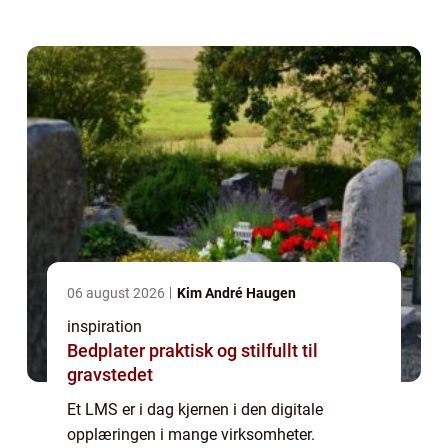
korte mikrokurs, lovpålagt opplæring eller
omfattende fagløp. Når organisasjoner
vokser, øke...
06 august 2026
Kim André Haugen
inspiration
Bedplater praktisk og stilfullt til
gravstedet
Et LMS er i dag kjernen i den digitale
opplæringen i mange virksomheter.