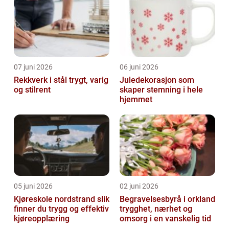
07 juni 2026
06 juni 2026
Rekkverk i stål trygt, varig
Juledekorasjon som
og stilrent
skaper stemning i hele
hjemmet
05 juni 2026
02 juni 2026
Kjøreskole nordstrand slik
Begravelsesbyrå i orkland
finner du trygg og effektiv
trygghet, nærhet og
kjøreopplæring
omsorg i en vanskelig tid