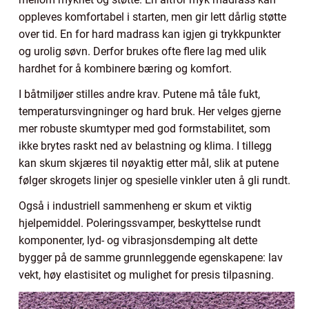
oppleves komfortabel i starten, men gir lett dårlig støtte
over tid. En for hard madrass kan igjen gi trykkpunkter
og urolig søvn. Derfor brukes ofte flere lag med ulik
hardhet for å kombinere bæring og komfort.
I båtmiljøer stilles andre krav. Putene må tåle fukt,
temperatursvingninger og hard bruk. Her velges gjerne
mer robuste skumtyper med god formstabilitet, som
ikke brytes raskt ned av belastning og klima. I tillegg
kan skum skjæres til nøyaktig etter mål, slik at putene
følger skrogets linjer og spesielle vinkler uten å gli rundt.
Også i industriell sammenheng er skum et viktig
hjelpemiddel. Poleringssvamper, beskyttelse rundt
komponenter, lyd- og vibrasjonsdemping alt dette
bygger på de samme grunnleggende egenskapene: lav
vekt, høy elastisitet og mulighet for presis tilpasning.