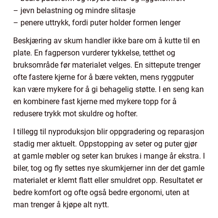
– jevn belastning og mindre slitasje
– penere uttrykk, fordi puter holder formen lenger
Beskjæring av skum handler ikke bare om å kutte til en
plate. En fagperson vurderer tykkelse, tetthet og
bruksområde før materialet velges. En sittepute trenger
ofte fastere kjerne for å bære vekten, mens ryggputer
kan være mykere for å gi behagelig støtte. I en seng kan
en kombinere fast kjerne med mykere topp for å
redusere trykk mot skuldre og hofter.
I tillegg til nyproduksjon blir oppgradering og reparasjon
stadig mer aktuelt. Oppstopping av seter og puter gjør
at gamle møbler og seter kan brukes i mange år ekstra. I
biler, tog og fly settes nye skumkjerner inn der det gamle
materialet er klemt flatt eller smuldret opp. Resultatet er
bedre komfort og ofte også bedre ergonomi, uten at
man trenger å kjøpe alt nytt.