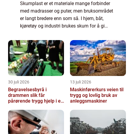
Skumplast er et materiale mange forbinder
med madrasser og puter, men bruksområdet
er langt bredere enn som så. I hjem, båt,
kjøretøy og industri brukes skum for å gi
støtte, demping og holdbarhet. Når skum
tilpasses riktig, kan det forlenge levetide...
30 juli 2026
13 juli 2026
Begravelsesbyrå i
Maskinførerkurs veien til
drammen slik får
trygg og lovlig bruk av
pårørende trygg hjelp i en
anleggsmaskiner
vanskelig tid