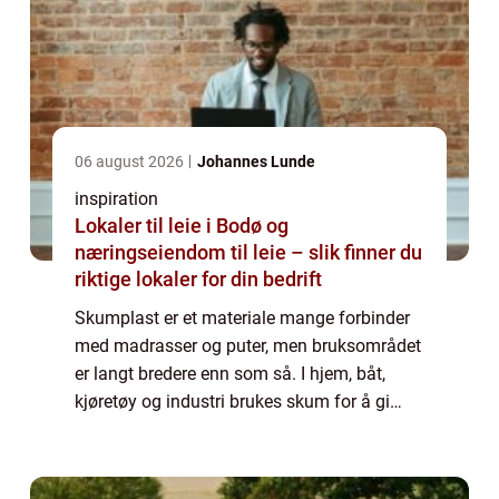
06 august 2026
Johannes Lunde
inspiration
Lokaler til leie i Bodø og
næringseiendom til leie – slik finner du
riktige lokaler for din bedrift
Skumplast er et materiale mange forbinder
med madrasser og puter, men bruksområdet
er langt bredere enn som så. I hjem, båt,
kjøretøy og industri brukes skum for å gi
støtte, demping og holdbarhet. Når skum
tilpasses riktig, kan det forlenge levetide...