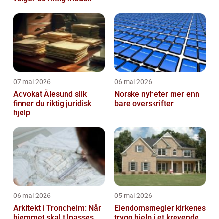
07 mai 2026
06 mai 2026
Advokat Ålesund slik
Norske nyheter mer enn
finner du riktig juridisk
bare overskrifter
hjelp
06 mai 2026
05 mai 2026
Arkitekt i Trondheim: Når
Eiendomsmegler kirkenes
hjemmet skal tilpasses
trygg hjelp i et krevende