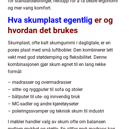
for standardløsninger, nettopp for å få bedre ergonomi
og mer varig komfort.
Hva skumplast egentlig
er og
hvordan det brukes
Skumplast, ofte kalt skumgummi i dagligtale, er en
porøs plast med små luftbobler. Den kombinerer lett
vekt med god støtdemping og fleksibilitet. Denne
kombinasjonen gjør skum egnet til en lang rekke
formål:
– madrasser og overmadrasser
– sitte- og ryggputer til sofa og stoler
– båtputer til ute- og innvendig bruk
– MC-sadler og andre kjøretøyseter
– poleringssvamper og teknisk skum til industri
I møbler handler valg av skum ofte om balansen
mellom mykhet og støtte. En altfor myk madrass kan