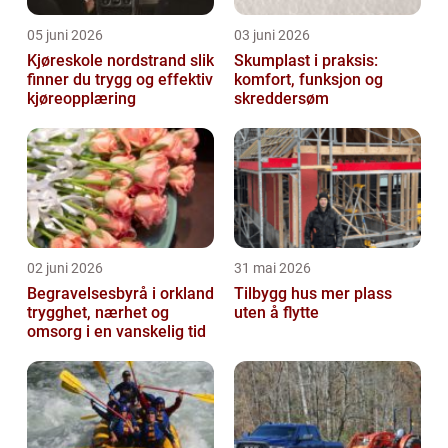
05 juni 2026
03 juni 2026
Kjøreskole nordstrand slik
Skumplast i praksis:
finner du trygg og effektiv
komfort, funksjon og
kjøreopplæring
skreddersøm
02 juni 2026
31 mai 2026
Begravelsesbyrå i orkland
Tilbygg hus mer plass
trygghet, nærhet og
uten å flytte
omsorg i en vanskelig tid