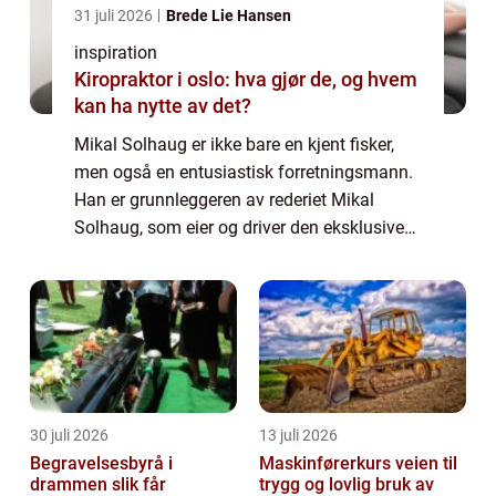
31 juli 2026
Brede Lie Hansen
inspiration
Kiropraktor i oslo: hva gjør de, og hvem
kan ha nytte av det?
Mikal Solhaug er ikke bare en kjent fisker,
men også en entusiastisk forretningsmann.
Han er grunnleggeren av rederiet Mikal
Solhaug, som eier og driver den eksklusive
fiskebåten Kildin Finnmark. Båten er ikke
bare et transportmiddel, men en platform...
30 juli 2026
13 juli 2026
Begravelsesbyrå i
Maskinførerkurs veien til
drammen slik får
trygg og lovlig bruk av