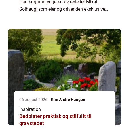
Han er grunnleggeren av rederiet Mikal
Solhaug, som eier og driver den eksklusive
fiskebåten Kildin Finnmark. Båten er ikke
bare et transportmiddel, men en platform...
06 august 2026
Kim André Haugen
inspiration
Bedplater praktisk og stilfullt til
gravstedet