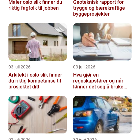
Maler oslo slik finner du
Geoteknisk rapport for
riktig fagfolk til jobben
trygge og bærekraftige
byggeprosjekter
03 juli 2026
03 juli 2026
Arkitekt i oslo slik finner
Hva gjør en
du riktig kompetanse til
regnskapsfører og når
prosjektet ditt
lønner det seg å bruke
en?
02 juli 2026
30 juni 2026