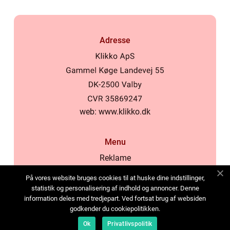
Adresse
web:
www.klikko.dk
Menu
Reklame
Om oss
På vores website bruges cookies til at huske dine indstillinger,
Cookies
statistik og personalisering af indhold og annoncer. Denne
information deles med tredjepart. Ved fortsat brug af websiden
Kontakt Oss
godkender du cookiepolitikken.
Sitemap
Ok
Privatlivspolitik