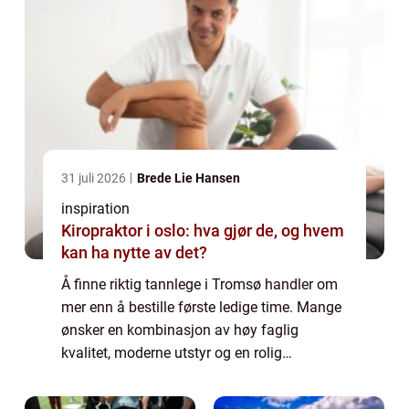
31 juli 2026
Brede Lie Hansen
inspiration
Kiropraktor i oslo: hva gjør de, og hvem
kan ha nytte av det?
Å finne riktig tannlege i Tromsø handler om
mer enn å bestille første ledige time. Mange
ønsker en kombinasjon av høy faglig
kvalitet, moderne utstyr og en rolig
atmosfære. Samtidig vil de fleste ha
oversiktlige priser, kort vei til klinikken og