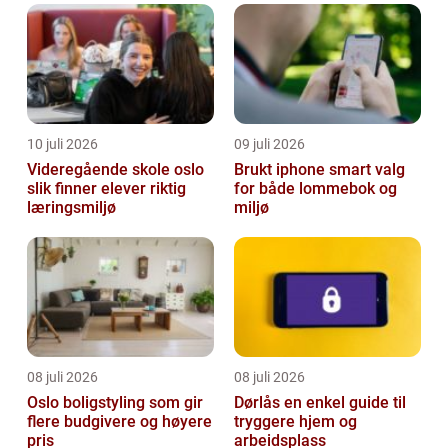
10 juli 2026
09 juli 2026
Videregående skole oslo
Brukt iphone smart valg
slik finner elever riktig
for både lommebok og
læringsmiljø
miljø
08 juli 2026
08 juli 2026
Oslo boligstyling som gir
Dørlås en enkel guide til
flere budgivere og høyere
tryggere hjem og
pris
arbeidsplass