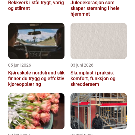
Rekkverk i stål trygt, varig
Juledekorasjon som
og stilrent
skaper stemning i hele
hjemmet
05 juni 2026
03 juni 2026
Kjøreskole nordstrand slik
Skumplast i praksis:
finner du trygg og effektiv
komfort, funksjon og
kjøreopplæring
skreddersøm