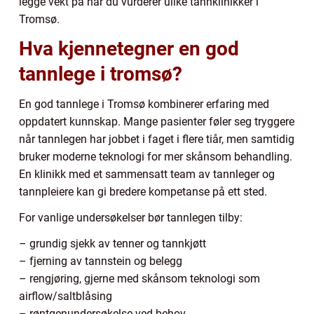
legge vekt på når du vurderer ulike tannklinikker i
Tromsø.
Hva kjennetegner en god
tannlege i tromsø?
En god tannlege i Tromsø kombinerer erfaring med
oppdatert kunnskap. Mange pasienter føler seg tryggere
når tannlegen har jobbet i faget i flere tiår, men samtidig
bruker moderne teknologi for mer skånsom behandling.
En klinikk med et sammensatt team av tannleger og
tannpleiere kan gi bredere kompetanse på ett sted.
For vanlige undersøkelser bør tannlegen tilby:
– grundig sjekk av tenner og tannkjøtt
– fjerning av tannstein og belegg
– rengjøring, gjerne med skånsom teknologi som
airflow/saltblåsing
– røntgenundersøkelse ved behov