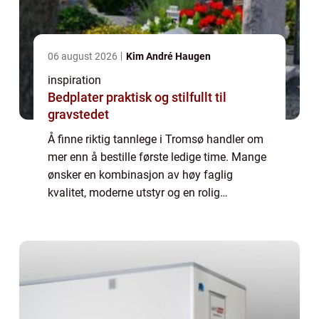
06 august 2026
Kim André Haugen
inspiration
Bedplater praktisk og stilfullt til
gravstedet
Å finne riktig tannlege i Tromsø handler om
mer enn å bestille første ledige time. Mange
ønsker en kombinasjon av høy faglig
kvalitet, moderne utstyr og en rolig
atmosfære. Samtidig vil de fleste ha
oversiktlige priser, kort vei til klinikken og
muli...