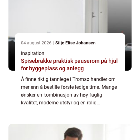
04 august 2026
Silje Elise Johansen
inspiration
Spisebrakke praktisk pauserom på hjul
for byggeplass og anlegg
Å finne riktig tannlege i Tromsø handler om
mer enn å bestille første ledige time. Mange
ønsker en kombinasjon av høy faglig
kvalitet, moderne utstyr og en rolig
atmosfære. Samtidig vil de fleste ha
oversiktlige priser, kort vei til klinikken og
muli...