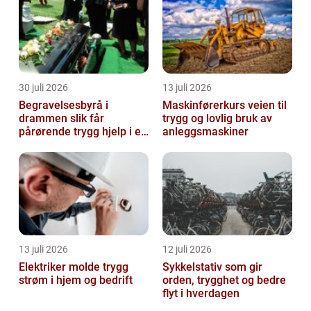
muli...
30 juli 2026
13 juli 2026
Begravelsesbyrå i
Maskinførerkurs veien til
drammen slik får
trygg og lovlig bruk av
pårørende trygg hjelp i en
anleggsmaskiner
vanskelig tid
13 juli 2026
12 juli 2026
Elektriker molde trygg
Sykkelstativ som gir
strøm i hjem og bedrift
orden, trygghet og bedre
flyt i hverdagen