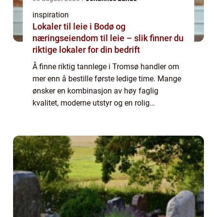
inspiration
Lokaler til leie i Bodø og
næringseiendom til leie – slik finner du
riktige lokaler for din bedrift
Å finne riktig tannlege i Tromsø handler om
mer enn å bestille første ledige time. Mange
ønsker en kombinasjon av høy faglig
kvalitet, moderne utstyr og en rolig
atmosfære. Samtidig vil de fleste ha
oversiktlige priser, kort vei til klinikken og
muli...