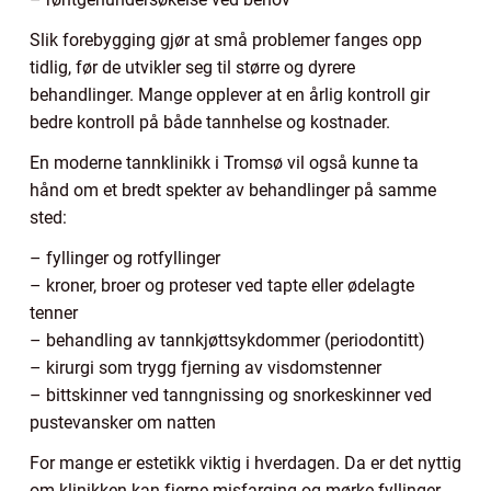
Slik forebygging gjør at små problemer fanges opp
tidlig, før de utvikler seg til større og dyrere
behandlinger. Mange opplever at en årlig kontroll gir
bedre kontroll på både tannhelse og kostnader.
En moderne tannklinikk i Tromsø vil også kunne ta
hånd om et bredt spekter av behandlinger på samme
sted:
– fyllinger og rotfyllinger
– kroner, broer og proteser ved tapte eller ødelagte
tenner
– behandling av tannkjøttsykdommer (periodontitt)
– kirurgi som trygg fjerning av visdomstenner
– bittskinner ved tanngnissing og snorkeskinner ved
pustevansker om natten
For mange er estetikk viktig i hverdagen. Da er det nyttig
om klinikken kan fjerne misfarging og mørke fyllinger