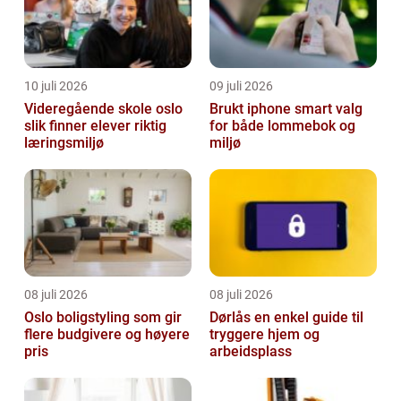
10 juli 2026
09 juli 2026
Videregående skole oslo
Brukt iphone smart valg
slik finner elever riktig
for både lommebok og
læringsmiljø
miljø
08 juli 2026
08 juli 2026
Oslo boligstyling som gir
Dørlås en enkel guide til
flere budgivere og høyere
tryggere hjem og
pris
arbeidsplass