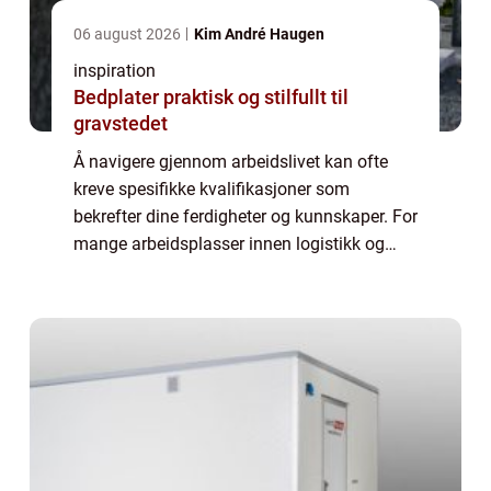
06 august 2026
Kim André Haugen
inspiration
Bedplater praktisk og stilfullt til
gravstedet
Å navigere gjennom arbeidslivet kan ofte
kreve spesifikke kvalifikasjoner som
bekrefter dine ferdigheter og kunnskaper. For
mange arbeidsplasser innen logistikk og
lager er truckførerkurs et uunnværlig steg for
å sikre b&arin...