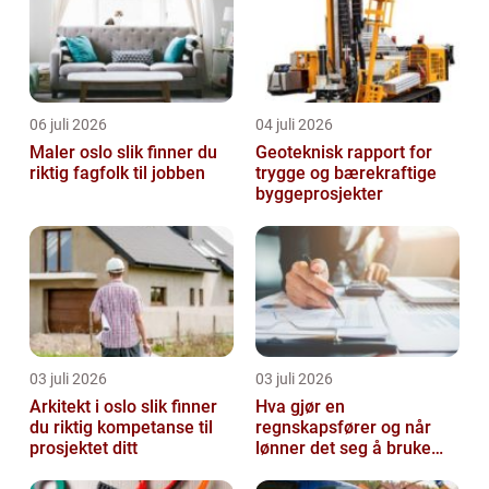
06 juli 2026
04 juli 2026
Maler oslo slik finner du
Geoteknisk rapport for
riktig fagfolk til jobben
trygge og bærekraftige
byggeprosjekter
03 juli 2026
03 juli 2026
Arkitekt i oslo slik finner
Hva gjør en
du riktig kompetanse til
regnskapsfører og når
prosjektet ditt
lønner det seg å bruke
en?