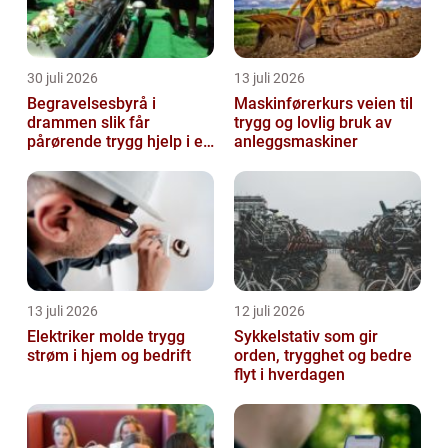
30 juli 2026
13 juli 2026
Begravelsesbyrå i
Maskinførerkurs veien til
drammen slik får
trygg og lovlig bruk av
pårørende trygg hjelp i en
anleggsmaskiner
vanskelig tid
13 juli 2026
12 juli 2026
Elektriker molde trygg
Sykkelstativ som gir
strøm i hjem og bedrift
orden, trygghet og bedre
flyt i hverdagen