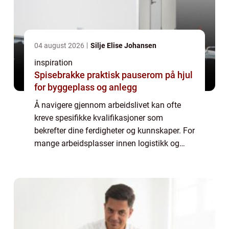
04 august 2026
Silje Elise Johansen
inspiration
Spisebrakke praktisk pauserom på hjul
for byggeplass og anlegg
Å navigere gjennom arbeidslivet kan ofte
kreve spesifikke kvalifikasjoner som
bekrefter dine ferdigheter og kunnskaper. For
mange arbeidsplasser innen logistikk og
lager er truckførerkurs et uunnværlig steg for
å sikre b&arin...