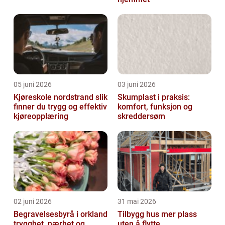
05 juni 2026
03 juni 2026
Kjøreskole nordstrand slik
Skumplast i praksis:
finner du trygg og effektiv
komfort, funksjon og
kjøreopplæring
skreddersøm
02 juni 2026
31 mai 2026
Begravelsesbyrå i orkland
Tilbygg hus mer plass
trygghet, nærhet og
uten å flytte