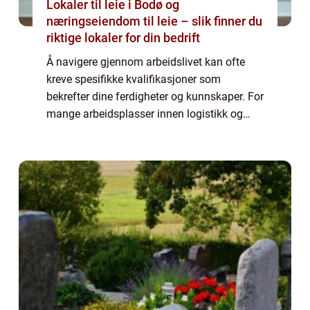
Lokaler til leie i Bodø og
næringseiendom til leie – slik finner du
riktige lokaler for din bedrift
Å navigere gjennom arbeidslivet kan ofte
kreve spesifikke kvalifikasjoner som
bekrefter dine ferdigheter og kunnskaper. For
mange arbeidsplasser innen logistikk og
lager er truckførerkurs et uunnværlig steg for
å sikre b&arin...