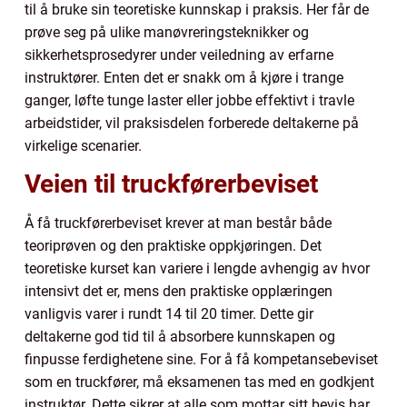
til å bruke sin teoretiske kunnskap i praksis. Her får de
prøve seg på ulike manøvreringsteknikker og
sikkerhetsprosedyrer under veiledning av erfarne
instruktører. Enten det er snakk om å kjøre i trange
ganger, løfte tunge laster eller jobbe effektivt i travle
arbeidstider, vil praksisdelen forberede deltakerne på
virkelige scenarier.
Veien til truckførerbeviset
Å få truckførerbeviset krever at man består både
teoriprøven og den praktiske oppkjøringen. Det
teoretiske kurset kan variere i lengde avhengig av hvor
intensivt det er, mens den praktiske opplæringen
vanligvis varer i rundt 14 til 20 timer. Dette gir
deltakerne god tid til å absorbere kunnskapen og
finpusse ferdighetene sine. For å få kompetansebeviset
som en truckfører, må eksamenen tas med en godkjent
instruktør. Dette sikrer at alle som mottar sitt bevis har