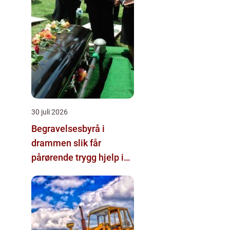
30 juli 2026
Begravelsesbyrå i
drammen slik får
pårørende trygg hjelp i
en vanskelig tid