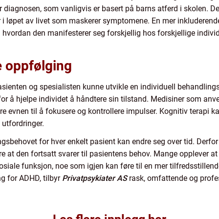
for diagnosen, som vanligvis er basert på barns atferd i skolen. De
er i løpet av livet som maskerer symptomene. En mer inkluderen
ordan den manifesterer seg forskjellig hos forskjellige individer,
e oppfølging
pasienten og spesialisten kunne utvikle en individuell behandlin
r å hjelpe individet å håndtere sin tilstand. Medisiner som anv
e evnen til å fokusere og kontrollere impulser. Kognitiv terapi ka
 utfordringer.
ngsbehovet for hver enkelt pasient kan endre seg over tid. Derfor
re at den fortsatt svarer til pasientens behov. Mange opplever at 
siale funksjon, noe som igjen kan føre til en mer tilfredsstillen
ng for ADHD, tilbyr
Privatpsykiater AS
rask, omfattende og profe