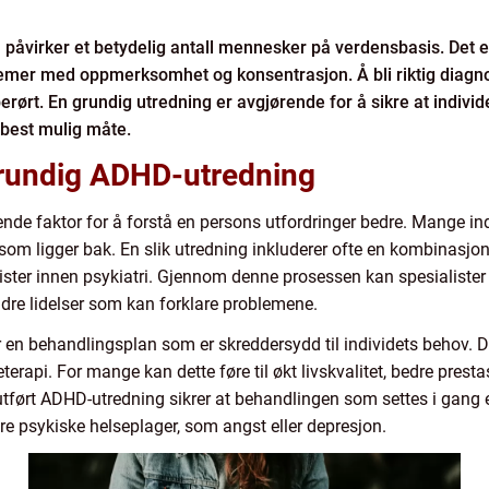
 påvirker et betydelig antall mennesker på verdensbasis. Det
blemer med oppmerksomhet og konsentrasjon. Å bli riktig diagnos
 berørt. En grundig utredning er avgjørende for å sikre at indivi
 best mulig måte.
grundig ADHD-utredning
nde faktor for å forstå en persons utfordringer bedre. Mange in
om ligger bak. En slik utredning inkluderer ofte en kombinasjon 
alister innen psykiatri. Gjennom denne prosessen kan spesialist
ndre lidelser som kan forklare problemene.
 en behandlingsplan som er skreddersydd til individets behov. D
rapi. For mange kan dette føre til økt livskvalitet, bedre presta
 utført ADHD-utredning sikrer at behandlingen som settes i gang er
dre psykiske helseplager, som angst eller depresjon.