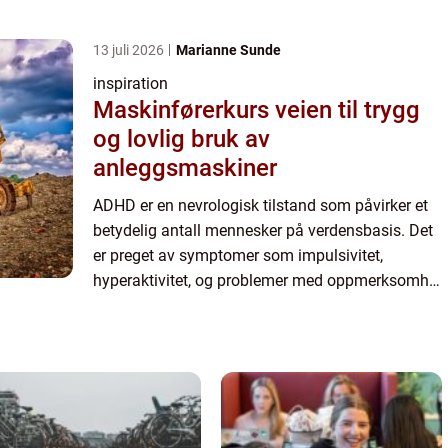
og konsentrasjon. Å bli riktig diagnostisert kan...
13 juli 2026
Marianne Sunde
inspiration
Maskinførerkurs veien til trygg
og lovlig bruk av
anleggsmaskiner
ADHD er en nevrologisk tilstand som påvirker et
betydelig antall mennesker på verdensbasis. Det
er preget av symptomer som impulsivitet,
hyperaktivitet, og problemer med oppmerksomhet
og konsentrasjon. Å bli riktig diagnostisert kan...