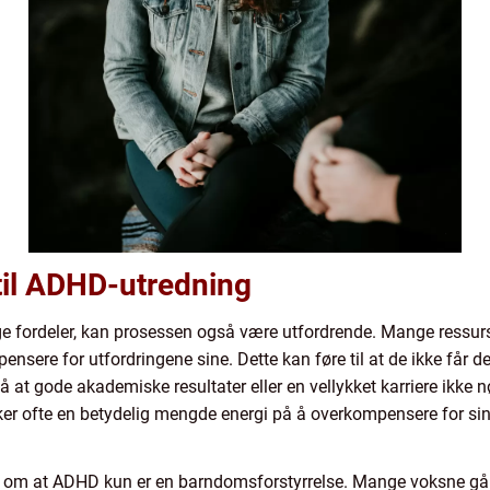
 til ADHD-utredning
 fordeler, kan prosessen også være utfordrende. Mange ressurss
ensere for utfordringene sine. Dette kan føre til at de ikke får den
rstå at gode akademiske resultater eller en vellykket karriere ikke
r ofte en betydelig mengde energi på å overkompensere for sin
e om at ADHD kun er en barndomsforstyrrelse. Mange voksne går 