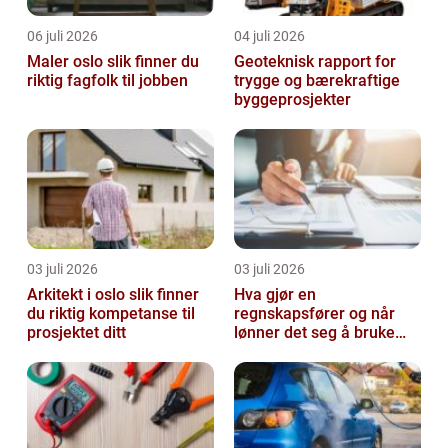
06 juli 2026
04 juli 2026
Maler oslo slik finner du
Geoteknisk rapport for
riktig fagfolk til jobben
trygge og bærekraftige
byggeprosjekter
03 juli 2026
03 juli 2026
Arkitekt i oslo slik finner
Hva gjør en
du riktig kompetanse til
regnskapsfører og når
prosjektet ditt
lønner det seg å bruke
en?