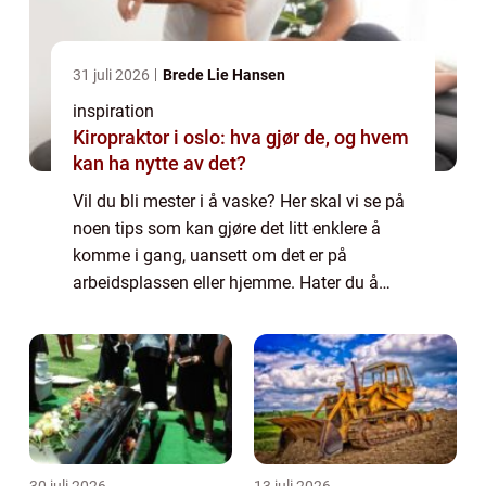
31 juli 2026
Brede Lie Hansen
inspiration
Kiropraktor i oslo: hva gjør de, og hvem
kan ha nytte av det?
Vil du bli mester i å vaske? Her skal vi se på
noen tips som kan gjøre det litt enklere å
komme i gang, uansett om det er på
arbeidsplassen eller hjemme. Hater du å
vaske? Det å skulle vaske eller gjøre rent er
ikke nødvendigvis noe man ser frem til....