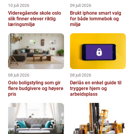
10 juli 2026
09 juli 2026
Videregående skole oslo
Brukt iphone smart valg
slik finner elever riktig
for både lommebok og
læringsmiljø
miljø
08 juli 2026
08 juli 2026
Oslo boligstyling som gir
Dørlås en enkel guide til
flere budgivere og høyere
tryggere hjem og
pris
arbeidsplass