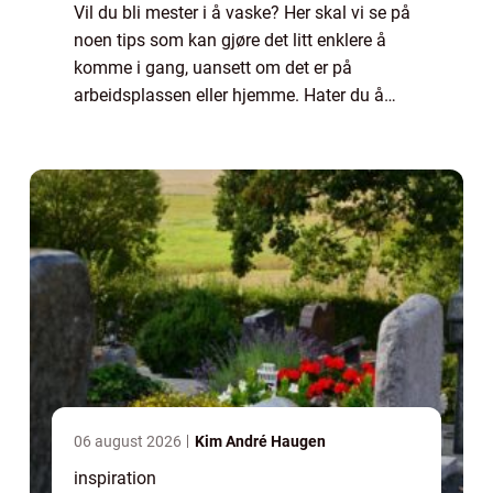
Vil du bli mester i å vaske? Her skal vi se på
noen tips som kan gjøre det litt enklere å
komme i gang, uansett om det er på
arbeidsplassen eller hjemme. Hater du å
vaske? Det å skulle vaske eller gjøre rent er
ikke nødvendigvis noe man ser frem til....
06 august 2026
Kim André Haugen
inspiration