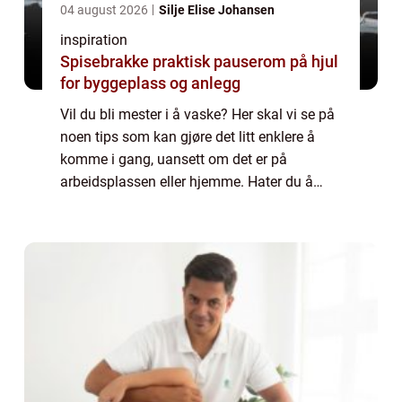
04 august 2026
Silje Elise Johansen
inspiration
Spisebrakke praktisk pauserom på hjul
for byggeplass og anlegg
Vil du bli mester i å vaske? Her skal vi se på
noen tips som kan gjøre det litt enklere å
komme i gang, uansett om det er på
arbeidsplassen eller hjemme. Hater du å
vaske? Det å skulle vaske eller gjøre rent er
ikke nødvendigvis noe man ser frem til....