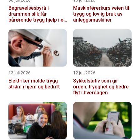
30 juli 2026
13 juli 2026
Begravelsesbyrå i
Maskinførerkurs veien til
drammen slik får
trygg og lovlig bruk av
pårørende trygg hjelp i en
anleggsmaskiner
vanskelig tid
13 juli 2026
12 juli 2026
Elektriker molde trygg
Sykkelstativ som gir
strøm i hjem og bedrift
orden, trygghet og bedre
flyt i hverdagen