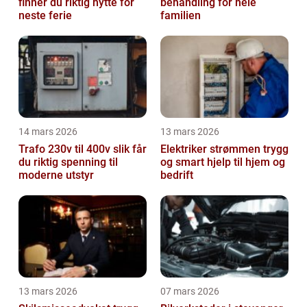
finner du riktig hytte for
behandling for hele
neste ferie
familien
14 mars 2026
13 mars 2026
Trafo 230v til 400v slik får
Elektriker strømmen trygg
du riktig spenning til
og smart hjelp til hjem og
moderne utstyr
bedrift
13 mars 2026
07 mars 2026