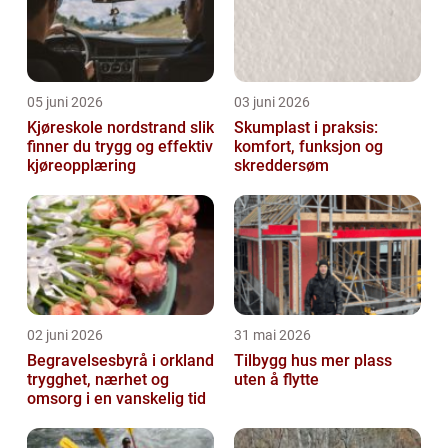
05 juni 2026
03 juni 2026
Kjøreskole nordstrand slik
Skumplast i praksis:
finner du trygg og effektiv
komfort, funksjon og
kjøreopplæring
skreddersøm
02 juni 2026
31 mai 2026
Begravelsesbyrå i orkland
Tilbygg hus mer plass
trygghet, nærhet og
uten å flytte
omsorg i en vanskelig tid