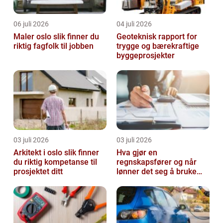
06 juli 2026
04 juli 2026
Maler oslo slik finner du
Geoteknisk rapport for
riktig fagfolk til jobben
trygge og bærekraftige
byggeprosjekter
03 juli 2026
03 juli 2026
Arkitekt i oslo slik finner
Hva gjør en
du riktig kompetanse til
regnskapsfører og når
prosjektet ditt
lønner det seg å bruke
en?