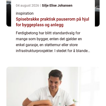
04 august 2026
Silje Elise Johansen
inspiration
Spisebrakke praktisk pauserom på hjul
for byggeplass og anlegg
Ferdigbetong har blitt standardvalg for
mange som bygger, enten det gjelder en
enkel garasje, en støttemur eller store
infrastrukturprosjekter. I stedet for å blande
betong selv på byggeplassen, får man en
ferdig blandet løsning levert direkte med bi...