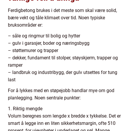
Ferdigbetong brukes i det meste som skal være solid,
bære vekt og tåle klimaet over tid. Noen typiske
bruksområder er:
– såle og ringmur til bolig og hytter
– gulv i garasjer, boder og næringsbygg
– støttemurer og trapper
– dekker, fundament til stolper, støyskjerm, trapper og
ramper
– landbruk og industribygg, der gulv utsettes for tung
last
For å lykkes med en støpejobb handlar mye om god
planlegging. Noen sentrale punkter:
1. Riktig mengde
Volum beregnes som lengde x bredde x tykkelse. Det er
smart å legge inn en liten sikkerhetsmargin, ofte 510
prosent, for ujevnheter i underlaget og søl. Mange