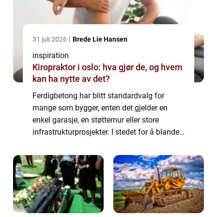
31 juli 2026
Brede Lie Hansen
inspiration
Kiropraktor i oslo: hva gjør de, og hvem
kan ha nytte av det?
Ferdigbetong har blitt standardvalg for
mange som bygger, enten det gjelder en
enkel garasje, en støttemur eller store
infrastrukturprosjekter. I stedet for å blande
betong selv på byggeplassen, får man en
ferdig blandet løsning levert direkte med bi...