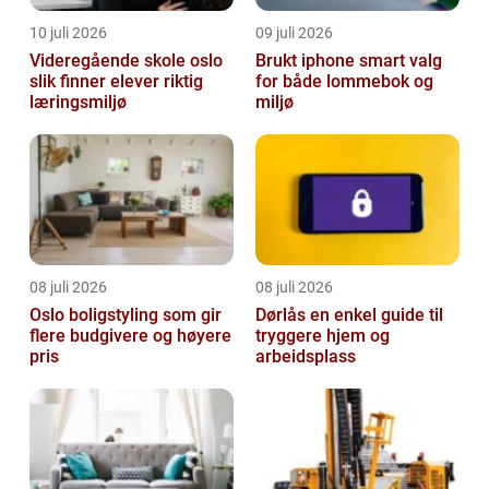
10 juli 2026
09 juli 2026
Videregående skole oslo
Brukt iphone smart valg
slik finner elever riktig
for både lommebok og
læringsmiljø
miljø
08 juli 2026
08 juli 2026
Oslo boligstyling som gir
Dørlås en enkel guide til
flere budgivere og høyere
tryggere hjem og
pris
arbeidsplass