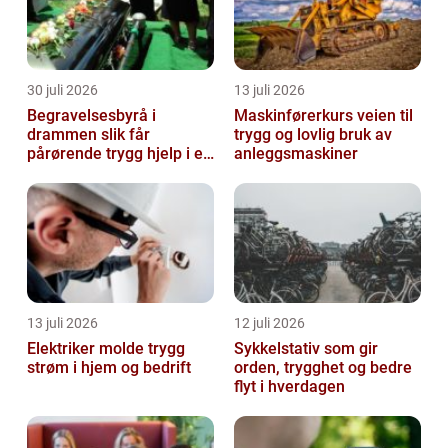
30 juli 2026
13 juli 2026
Begravelsesbyrå i
Maskinførerkurs veien til
drammen slik får
trygg og lovlig bruk av
pårørende trygg hjelp i en
anleggsmaskiner
vanskelig tid
13 juli 2026
12 juli 2026
Elektriker molde trygg
Sykkelstativ som gir
strøm i hjem og bedrift
orden, trygghet og bedre
flyt i hverdagen