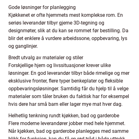
Gode løsninger for planlegging
Kjøkkenet er ofte hjemmets mest komplekse rom. En
seriøs leverandør tilbyr gjerne 3D-tegning og
designmøter, slik at du kan se rommet før bestilling. Da
blir det enklere å vurdere arbeidssone, oppbevaring, lys
og ganglinjer.
Bredt utvalg av materialer og stiler
Forskjellige hjem og livssituasjoner krever ulike
løsninger. En god leverandør tilbyr både rimelige og mer
eksklusive fronter, flere typer benkeplater og fleksible
oppbevaringsløsninger. Samtidig får du hjelp til å velge
materialer som tåler bruken du faktisk har for eksempel
hvis dere har små barn eller lager mye mat hver dag.
Helhetlig tenkning rundt kjøkken, bad og garderobe
Flere moderne leverandører jobber med hele hjemmet.
Når kjøkken, bad og garderobe planlegges med samme
blikk for funksjon, kan du få en rød tråd i både uttrykk