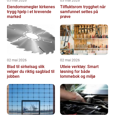
05 mai 2026
03 mai 2026
Eiendomsmegler kirkenes
Tilfluktsrom trygghet når
trygg hjelp i et krevende
samfunnet settes på
marked
prøve
02 mai 2026
02 mai 2026
Blad til sirkelsag slik
Utleie verktøy: Smart
velger du riktig sagblad til
løsning for både
jobben
lommebok og miljø