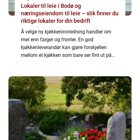
Lokaler til leie i Bodø og
næringseiendom til leie – slik finner du
riktige lokaler for din bedrift
Å velge ny kjøkkeninnredning handler om
mer enn farger og fronter. En god
kjøkkenleverandør kan gjøre forskjellen
mellom et kjøkken som bare ser fint ut på
papiret, og et kjøkken som fungerer i
hverdagen, holder seg pent i mange år og
faktisk øker ve...