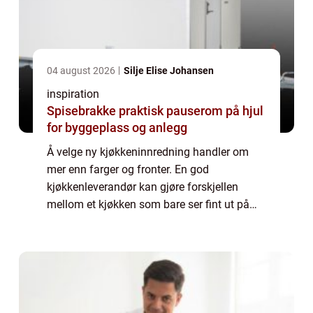
04 august 2026
Silje Elise Johansen
inspiration
Spisebrakke praktisk pauserom på hjul
for byggeplass og anlegg
Å velge ny kjøkkeninnredning handler om
mer enn farger og fronter. En god
kjøkkenleverandør kan gjøre forskjellen
mellom et kjøkken som bare ser fint ut på
papiret, og et kjøkken som fungerer i
hverdagen, holder seg pent i mange år og
faktisk øker ve...