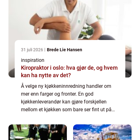
31 juli 2026
Brede Lie Hansen
inspiration
Kiropraktor i oslo: hva gjør de, og hvem
kan ha nytte av det?
Å velge ny kjøkkeninnredning handler om
mer enn farger og fronter. En god
kjøkkenleverandør kan gjøre forskjellen
mellom et kjøkken som bare ser fint ut på
papiret, og et kjøkken som fungerer i
hverdagen, holder seg pent i mange år og
faktisk øker ve...