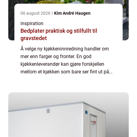
06 august 2026
Kim André Haugen
inspiration
Bedplater praktisk og stilfullt til
gravstedet
Å velge ny kjøkkeninnredning handler om
mer enn farger og fronter. En god
kjøkkenleverandør kan gjøre forskjellen
mellom et kjøkken som bare ser fint ut på
papiret, og et kjøkken som fungerer i
hverdagen, holder seg pent i mange år og
faktisk øker ve...