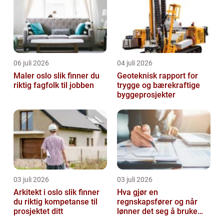
06 juli 2026
04 juli 2026
Maler oslo slik finner du
Geoteknisk rapport for
riktig fagfolk til jobben
trygge og bærekraftige
byggeprosjekter
03 juli 2026
03 juli 2026
Arkitekt i oslo slik finner
Hva gjør en
du riktig kompetanse til
regnskapsfører og når
prosjektet ditt
lønner det seg å bruke
en?