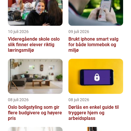
10 juli 2026
09 juli 2026
Videregående skole oslo
Brukt iphone smart valg
slik finner elever riktig
for både lommebok og
læringsmiljø
miljø
08 juli 2026
08 juli 2026
Oslo boligstyling som gir
Dørlås en enkel guide til
flere budgivere og høyere
tryggere hjem og
pris
arbeidsplass