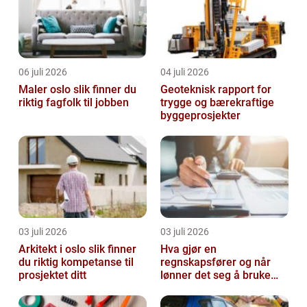
06 juli 2026
04 juli 2026
Maler oslo slik finner du
Geoteknisk rapport for
riktig fagfolk til jobben
trygge og bærekraftige
byggeprosjekter
03 juli 2026
03 juli 2026
Arkitekt i oslo slik finner
Hva gjør en
du riktig kompetanse til
regnskapsfører og når
prosjektet ditt
lønner det seg å bruke
en?