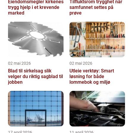
Eiendomsmegler kirkenes
Tilfluktsrom trygghet når
trygg hjelp i et krevende
samfunnet settes på
marked
prøve
02 mai 2026
02 mai 2026
Blad til sirkelsag slik
Utleie verktøy: Smart
velger du riktig sagblad til
løsning for både
jobben
lommebok og miljø
17 april 2026
11 april 2026