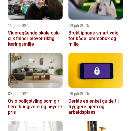
10 juli 2026
09 juli 2026
Videregående skole oslo
Brukt iphone smart valg
slik finner elever riktig
for både lommebok og
læringsmiljø
miljø
08 juli 2026
08 juli 2026
Oslo boligstyling som gir
Dørlås en enkel guide til
flere budgivere og høyere
tryggere hjem og
pris
arbeidsplass